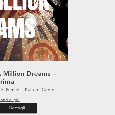
 Million Dreams –
rima
ab 09 mag
Kulturni Center Lojze Bratuž
opri di più
Dettagli