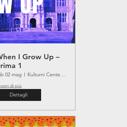
hen I Grow Up –
rima 1
ab 02 mag
Kulturni Center Lojze Bratuž
opri di più
Dettagli