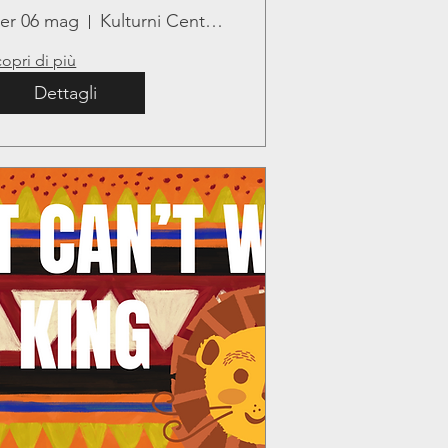
er 06 mag
Kulturni Center Lojze Bratuž
opri di più
Dettagli