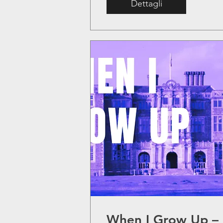
Dettagli
When I Grow Up –