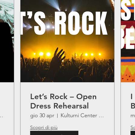
Let’s Rock – Open
I
Dress Rehearsal
B
D
enter Lojze Bratuž
gio 30 apr
Kulturni Center Lojze Bratuž
m
Scopri di più
Sc