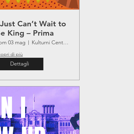
 Just Can’t Wait to
e King – Prima
om 03 mag
Kulturni Center Lojze Bratuž
opri di più
Dettagli