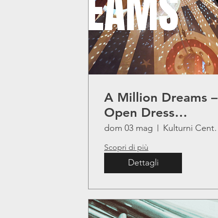
A Million Dreams –
Open Dress
Rehearsal
dom 03 mag
Kulturni Cen
Scopri di più
Dettagli