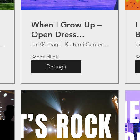
When I Grow Up –
I
Open Dress
B
Rehearsal 2
i Center Lojze Bratuž
lun 04 mag
Kulturni Center Lojze Bratuž
d
Scopri di più
Sc
Dettagli