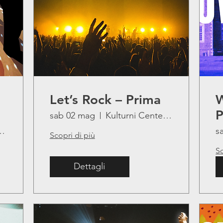
Let’s Rock – Prima
W
P
sab 02 mag
Kulturni Center Lojze Bratuž
ter Lojze Bratuž
s
Scopri di più
Sc
Dettagli