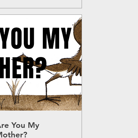
re You My
Mother?