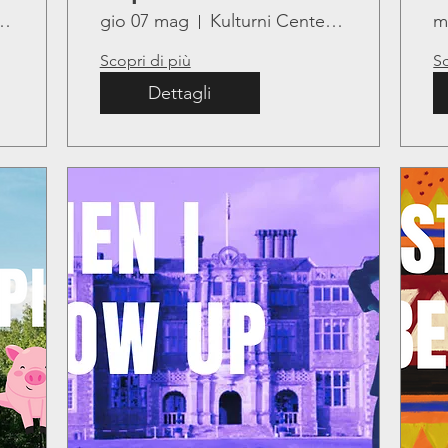
enter Lojze Bratuž
gio 07 mag
Kulturni Center Lojze Bratuž
m
Scopri di più
Sc
Dettagli