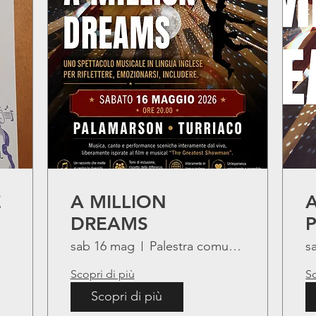
E
A MILLION
A
DREAMS
P
sab 16 mag
Palestra comunale Turriaco - PalaMarson
s
Scopri di più
Sc
Scopri di più