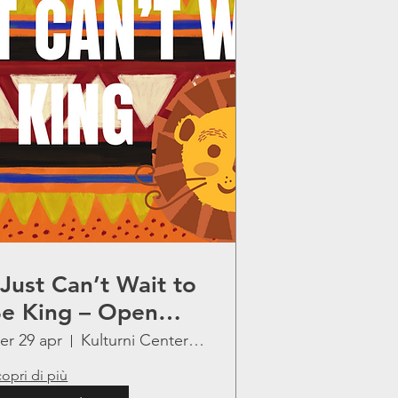
 Just Can’t Wait to
e King – Open
ress Rehearsal
er 29 apr
Kulturni Center Lojze Bratuž
opri di più