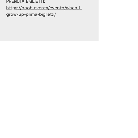
PRENOTA BIGLIETTI:
https://oooh.events/evento/when-i-
grow-up-prima-biglietti/
Condividi questo evento
Vai al calendario