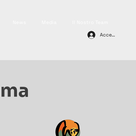
News
Media
Il Nostro Team
Accedi
rima