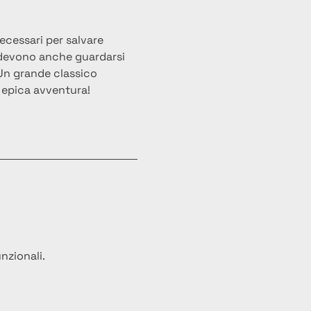
cessari per salvare 
 devono anche guardarsi 
 Un grande classico 
a epica avventura!
nzionali.