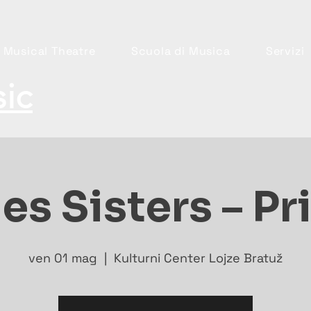
 Musical Theatre
Scuola di Musica
Servizi
ic
es Sisters – P
ven 01 mag
  |  
Kulturni Center Lojze Bratuž