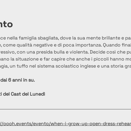
nto
 nella famiglia sbagliata, dove la sua mente brillante e pas
, come qualità negative e di poca importanza. Quando finalm
essivo, con una presida bulla e violenta. Decide così che 
ano la situazione e far capire che anche i piccoli hanno mo
magia, un tuffo nel sistema scolastico inglese e una storia gr
dai 6 anni in su.
i del Cast del Lunedì
://oooh.events/evento/when-i-grow-up-open-dress-rehearsa