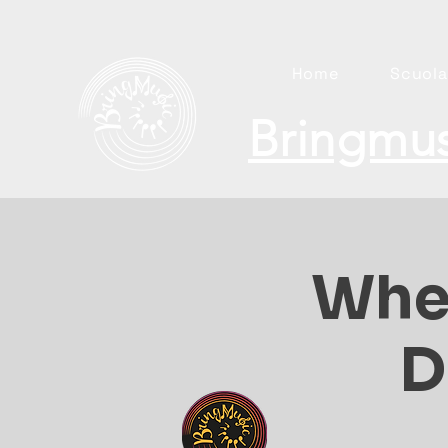
Home
Scuola
Bringmus
Whe
D