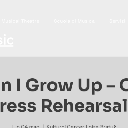
 Musical Theatre
Scuola di Musica
Servizi
ic
n I Grow Up – 
ress Rehearsal
lun 04 mag
  |  
Kulturni Center Lojze Bratuž