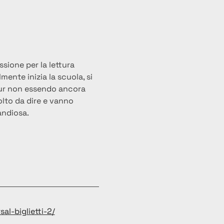
sione per la lettura 
ente inizia la scuola, si 
pur non essendo ancora 
lto da dire e vanno 
andiosa.
l-biglietti-2/