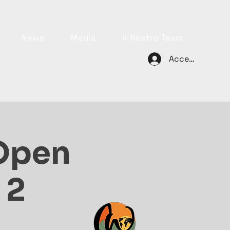
News
Media
Il Nostro Team
Accedi
Open
 2